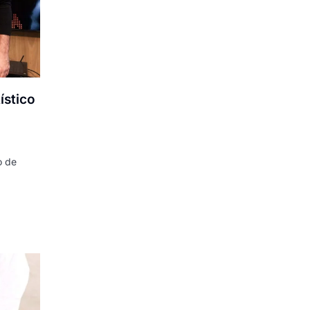
ístico
o de