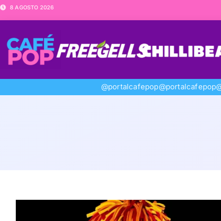
8 AGOSTO 2026
@portalcafepop
@portalcafepop
@