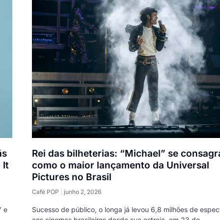
ãs
Rei das bilheterias: “Michael” se consagr
It
como o maior lançamento da Universal
Pictures no Brasil
Café POP
junho 2, 2026
’ e
Sucesso de público, o longa já levou 6,8 milhões de espe
aos cinemas brasileiros desde sua estreia, em 23 de