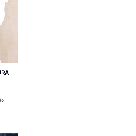
URA
do