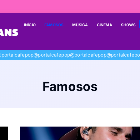
INÍCIO
FAMOSOS
MÚSICA
CINEMA
SHOWS
portalcafepop
@portalcafepop
@portalcafepop
@portalcafep
Famosos