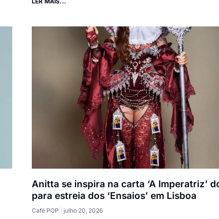
LER MAIS...
Anitta se inspira na carta ‘A Imperatriz’ d
para estreia dos ‘Ensaios’ em Lisboa
Café POP
julho 20, 2026