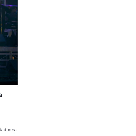
a
ctadores