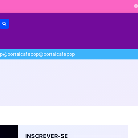
op
@portalcafepop
@portalcafepop
INSCREVER-SE