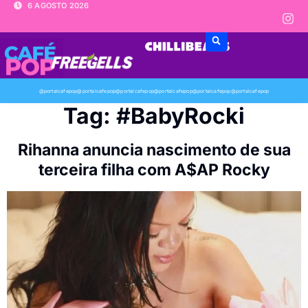
6 AGOSTO 2026
@portalcafepop
@portalcafepop
@portalcafepop
@portalcafepop
@portalcafepop
@portalcafepop
Tag:
#BabyRocki
Rihanna anuncia nascimento de sua
terceira filha com A$AP Rocky