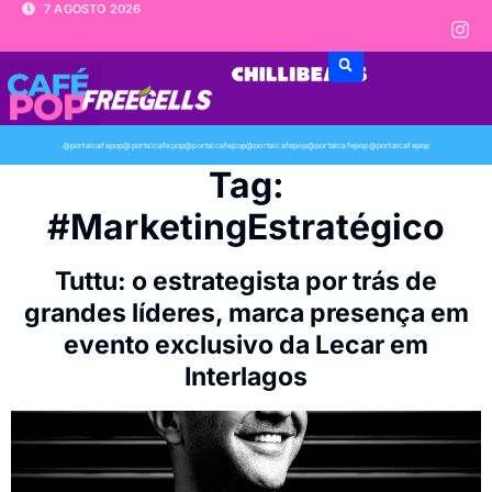
7 AGOSTO 2026
@portalcafepop
@portalcafepop
@portalcafepop
@portalcafepop
@portalcafepop
@portalcafepop
Tag:
#MarketingEstratégico
Tuttu: o estrategista por trás de
grandes líderes, marca presença em
evento exclusivo da Lecar em
Interlagos