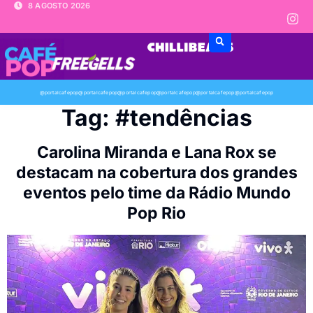
8 AGOSTO 2026
@portalcafepop
@portalcafepop
@portalcafepop
@portalcafepop
@portalcafepop
@portalcafepop
Tag:
#tendências
Carolina Miranda e Lana Rox se
destacam na cobertura dos grandes
eventos pelo time da Rádio Mundo
Pop Rio