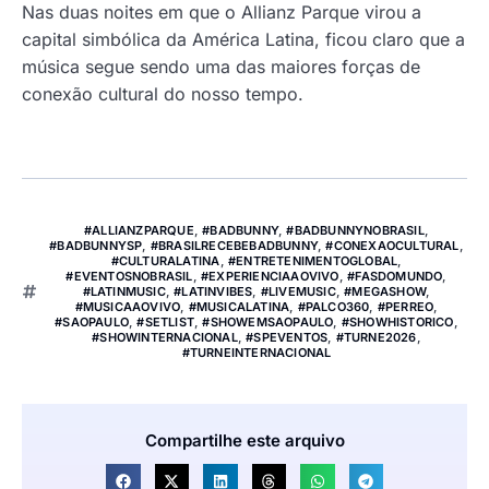
Nas duas noites em que o Allianz Parque virou a
capital simbólica da América Latina, ficou claro que a
música segue sendo uma das maiores forças de
conexão cultural do nosso tempo.
#ALLIANZPARQUE
,
#BADBUNNY
,
#BADBUNNYNOBRASIL
,
#BADBUNNYSP
,
#BRASILRECEBEBADBUNNY
,
#CONEXAOCULTURAL
,
#CULTURALATINA
,
#ENTRETENIMENTOGLOBAL
,
#EVENTOSNOBRASIL
,
#EXPERIENCIAAOVIVO
,
#FASDOMUNDO
,
#LATINMUSIC
,
#LATINVIBES
,
#LIVEMUSIC
,
#MEGASHOW
,
#MUSICAAOVIVO
,
#MUSICALATINA
,
#PALCO360
,
#PERREO
,
#SAOPAULO
,
#SETLIST
,
#SHOWEMSAOPAULO
,
#SHOWHISTORICO
,
#SHOWINTERNACIONAL
,
#SPEVENTOS
,
#TURNE2026
,
#TURNEINTERNACIONAL
Compartilhe este arquivo