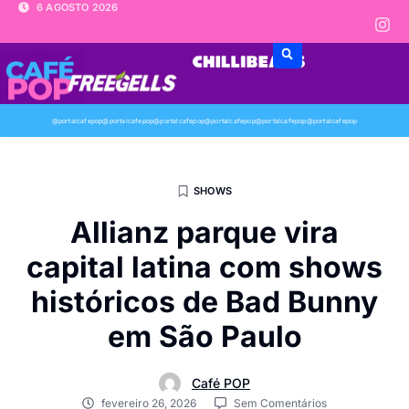
6 AGOSTO 2026
@portalcafepop
@portalcafepop
@portalcafepop
@portalcafepop
@portalcafepop
@portalcafepop
SHOWS
Allianz parque vira
capital latina com shows
históricos de Bad Bunny
em São Paulo
Café POP
fevereiro 26, 2026
Sem Comentários