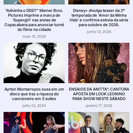
“Adivinha o DDD?” Warner Bros.
Disney+ divulga teaser da 2ª
Pictures imprime a marca de
temporada de ‘Amor da Minha
‘Supergirl’ nas areias de
Vida’ e confirma estreia da série
Copacabana para anunciar turnê
para outubro de 2026.
do filme na cidade
junho 13, 2026
maio 15, 2026
Ayrton Montarroyos ousa em um
ENSAIOS DA ANITTA”: CANTORA
disco que traz a riqueza do
APOSTA EM LOOK LEONINO
cancioneiro em 3 suítes
PARA SHOW NESTE SÁBADO
julho 23, 2024
janeiro 17, 2026