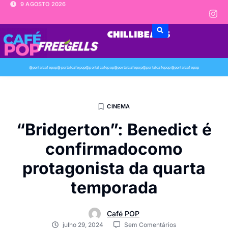
9 AGOSTO 2026
@portalcafepop
@portalcafepop
@portalcafepop
@portalcafepop
@portalcafepop
@portalcafepop
CINEMA
“Bridgerton”: Benedict é
confirmadocomo
protagonista da quarta
temporada
Café POP
julho 29, 2024
Sem Comentários