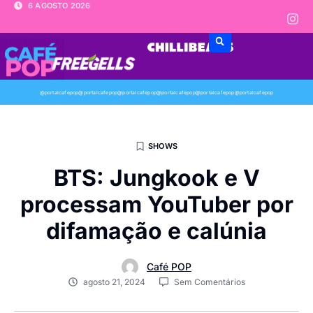
6 AGOSTO 2026
@portalcafepop
@portalcafepop
@portalcafepop
@portalcafepop
@portalcafepop
@portalcafepop
SHOWS
BTS: Jungkook e V
processam YouTuber por
difamação e calúnia
Café POP
agosto 21, 2024
Sem Comentários