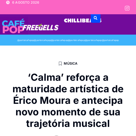
6 AGOSTO 2026
@portalcafepop
@portalcafepop
@portalcafepop
@portalcafepop
@portalcafepop
@portalcafepop
MÚSICA
‘Calma’ reforça a
maturidade artística de
Érico Moura e antecipa
novo momento de sua
trajetória musical