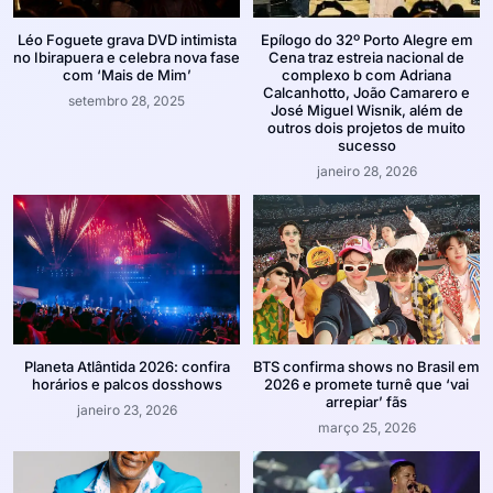
Léo Foguete grava DVD intimista
Epílogo do 32º Porto Alegre em
no Ibirapuera e celebra nova fase
Cena traz estreia nacional de
com ‘Mais de Mim’
complexo b com Adriana
Calcanhotto, João Camarero e
setembro 28, 2025
José Miguel Wisnik, além de
outros dois projetos de muito
sucesso
janeiro 28, 2026
Planeta Atlântida 2026: confira
BTS confirma shows no Brasil em
horários e palcos dosshows
2026 e promete turnê que ‘vai
arrepiar’ fãs
janeiro 23, 2026
março 25, 2026