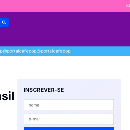
op
@portalcafepop
@portalcafepop
INSCREVER-SE
sil