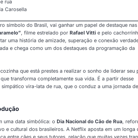
e rua
a Carosella
ro símbolo do Brasil, vai ganhar um papel de destaque nas 
aramelo”
, filme estrelado por
Rafael Vitti
e pelo cachorrin
atar uma história de amizade, superação e conexão verdade
irmada e chega como um dos destaques da programação da
cozinha que está prestes a realizar o sonho de liderar seu 
que transforma completamente sua vida. É a partir desse
 simpático vira-lata de rua, que o conduz a uma jornada d
rodução
m uma data simbólica: o
Dia Nacional do Cão de Rua
, refo
o e cultural dos brasileiros. A Netflix aposta em um longa
ca entre cães e seus tutores, relação que muitas vezes tra