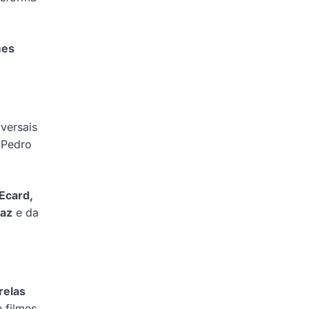
mes
versais
 Pedro
Ecard,
raz
e da
relas
e filmes