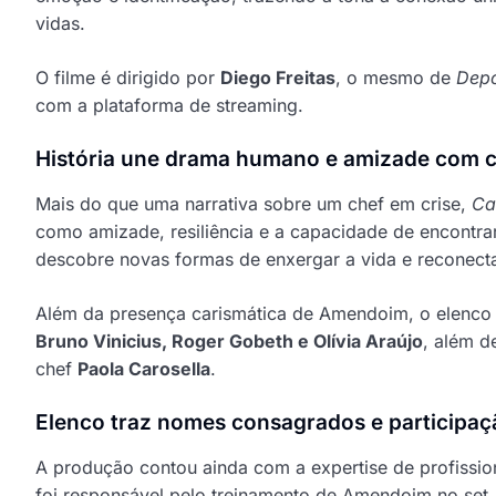
vidas.
O filme é dirigido por
Diego Freitas
, o mesmo de
Depo
com a plataforma de streaming.
História une drama humano e amizade com c
Mais do que uma narrativa sobre um chef em crise,
Ca
como amizade, resiliência e a capacidade de encontra
descobre novas formas de enxergar a vida e reconect
Além da presença carismática de Amendoim, o elenco
Bruno Vinicius, Roger Gobeth e Olívia Araújo
, além d
chef
Paola Carosella
.
Elenco traz nomes consagrados e participaç
A produção contou ainda com a expertise de profissi
foi responsável pelo treinamento de Amendoim no set,