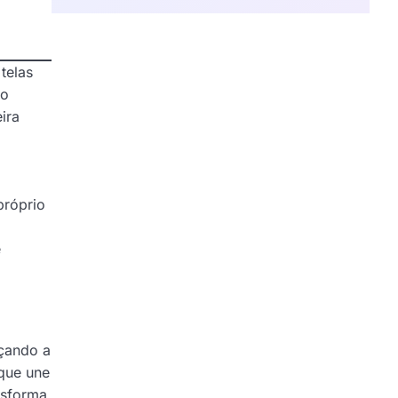
telas
ho
ira
próprio
e
rçando a
 que une
nsforma