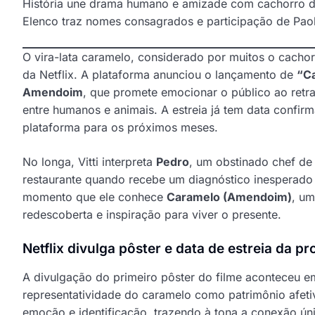
História une drama humano e amizade com cachorro d
Elenco traz nomes consagrados e participação de Paol
O vira-lata caramelo, considerado por muitos o cachor
da Netflix. A plataforma anunciou o lançamento de
“C
Amendoim
, que promete emocionar o público ao retr
entre humanos e animais. A estreia já tem data conf
plataforma para os próximos meses.
No longa, Vitti interpreta
Pedro
, um obstinado chef de 
restaurante quando recebe um diagnóstico inesperado 
momento que ele conhece
Caramelo (Amendoim)
, um
redescoberta e inspiração para viver o presente.
Netflix divulga pôster e data de estreia da p
A divulgação do primeiro pôster do filme aconteceu e
representatividade do caramelo como patrimônio afetiv
emoção e identificação, trazendo à tona a conexão úni