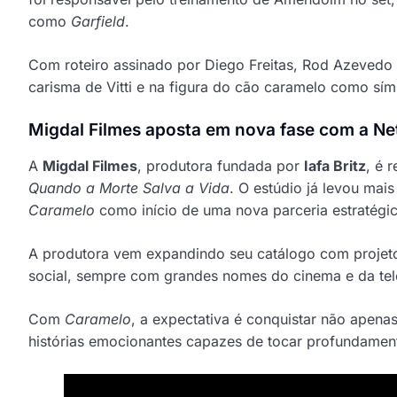
como
Garfield
.
Com roteiro assinado por Diego Freitas, Rod Azevedo e
carisma de Vitti e na figura do cão caramelo como símb
Migdal Filmes aposta em nova fase com a Net
A
Migdal Filmes
, produtora fundada por
Iafa Britz
, é 
Quando a Morte Salva a Vida
. O estúdio já levou ma
Caramelo
como início de uma nova parceria estratégic
A produtora vem expandindo seu catálogo com projeto
social, sempre com grandes nomes do cinema e da tele
Com
Caramelo
, a expectativa é conquistar não apen
histórias emocionantes capazes de tocar profundamen