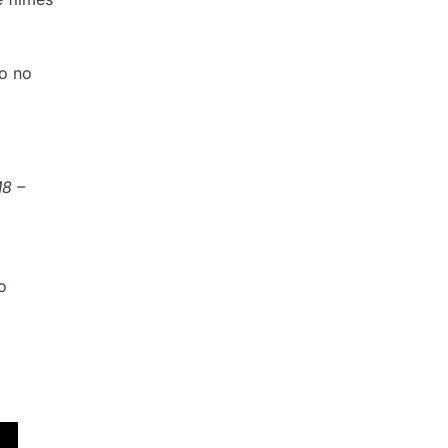
do no
8 –
o