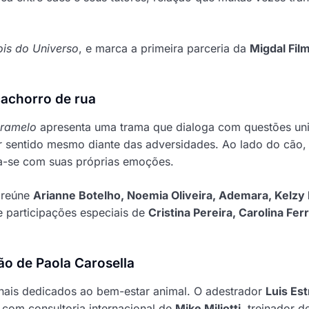
is do Universo
, e marca a primeira parceria da
Migdal Fil
achorro de rua
ramelo
apresenta uma trama que dialoga com questões uni
r sentido mesmo diante das adversidades. Ao lado do cão,
a-se com suas próprias emoções.
 reúne
Arianne Botelho, Noemia Oliveira, Ademara, Kelzy 
e participações especiais de
Cristina Pereira, Carolina Fer
ão de Paola Carosella
onais dedicados ao bem-estar animal. O adestrador
Luis Est
 com consultoria internacional de
Mike Miliotti
, treinador d