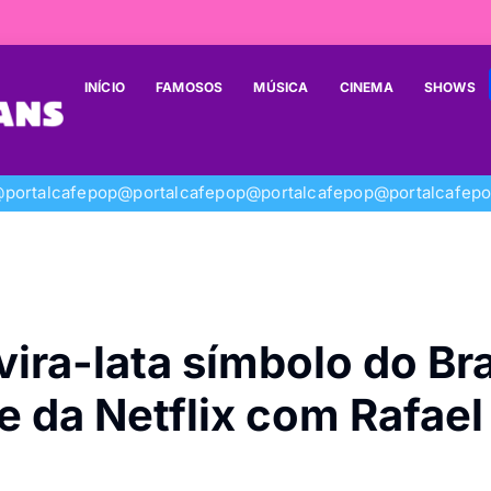
INÍCIO
FAMOSOS
MÚSICA
CINEMA
SHOWS
portalcafepop
@portalcafepop
@portalcafepop
@portalcafep
vira-lata símbolo do Bra
 da Netflix com Rafael