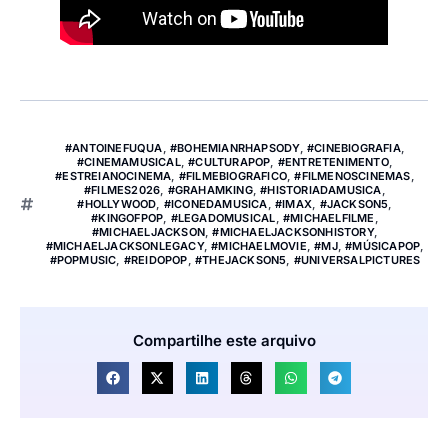
#ANTOINEFUQUA
,
#BOHEMIANRHAPSODY
,
#CINEBIOGRAFIA
,
#CINEMAMUSICAL
,
#CULTURAPOP
,
#ENTRETENIMENTO
,
#ESTREIANOCINEMA
,
#FILMEBIOGRAFICO
,
#FILMENOSCINEMAS
,
#FILMES2026
,
#GRAHAMKING
,
#HISTORIADAMUSICA
,
#HOLLYWOOD
,
#ICONEDAMUSICA
,
#IMAX
,
#JACKSON5
,
#KINGOFPOP
,
#LEGADOMUSICAL
,
#MICHAELFILME
,
#MICHAELJACKSON
,
#MICHAELJACKSONHISTORY
,
#MICHAELJACKSONLEGACY
,
#MICHAELMOVIE
,
#MJ
,
#MÚSICAPOP
,
#POPMUSIC
,
#REIDOPOP
,
#THEJACKSON5
,
#UNIVERSALPICTURES
Compartilhe este arquivo