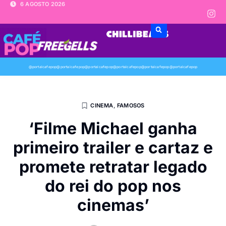
6 AGOSTO 2026
@portalcafepop
@portalcafepop
@portalcafepop
@portalcafepop
@portalcafepop
@portalcafepop
CINEMA
,
FAMOSOS
‘Filme Michael ganha
primeiro trailer e cartaz e
promete retratar legado
do rei do pop nos
cinemas’