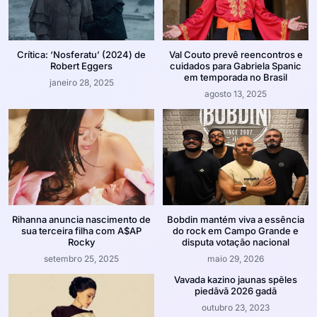
Crítica: ‘Nosferatu’ (2024) de
Val Couto prevê reencontros e
Robert Eggers
cuidados para Gabriela Spanic
em temporada no Brasil
janeiro 28, 2025
agosto 13, 2025
Rihanna anuncia nascimento de
Bobdin mantém viva a essência
sua terceira filha com A$AP
do rock em Campo Grande e
Rocky
disputa votação nacional
setembro 25, 2025
maio 29, 2026
Vavada kazino jaunas spēles
piedāvā 2026 gadā
outubro 23, 2023