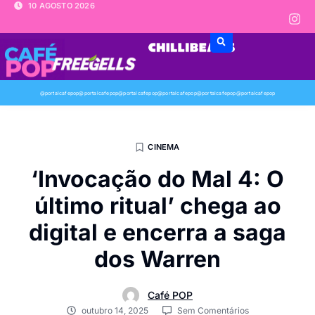
10 AGOSTO 2026
@portalcafepop
@portalcafepop
@portalcafepop
@portalcafepop
@portalcafepop
@portalcafepop
CINEMA
‘Invocação do Mal 4: O
último ritual’ chega ao
digital e encerra a saga
dos Warren
Café POP
outubro 14, 2025
Sem Comentários