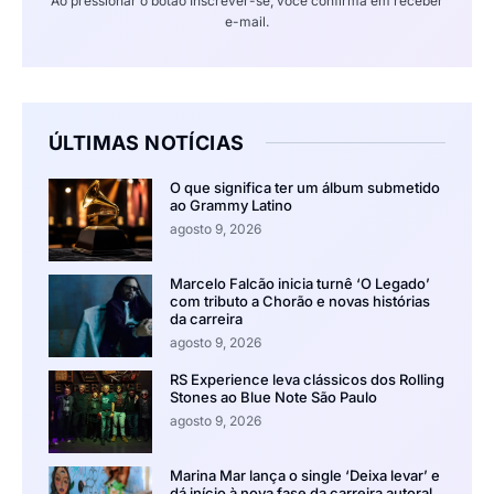
Ao pressionar o botão Inscrever-se, você confirma em receber
e-mail.
ÚLTIMAS NOTÍCIAS
O que significa ter um álbum submetido
ao Grammy Latino
agosto 9, 2026
Marcelo Falcão inicia turnê ‘O Legado’
com tributo a Chorão e novas histórias
da carreira
agosto 9, 2026
RS Experience leva clássicos dos Rolling
Stones ao Blue Note São Paulo
agosto 9, 2026
Marina Mar lança o single ‘Deixa levar’ e
dá início à nova fase da carreira autoral