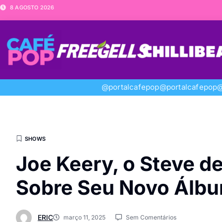
8 AGOSTO 2026
@portalcafepop
@portalcafepop
@
SHOWS
Joe Keery, o Steve de
Sobre Seu Novo Álb
ERIC
março 11, 2025
Sem Comentários