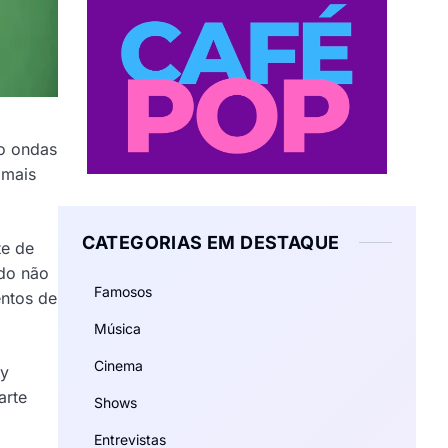
do ondas
 mais
CATEGORIAS EM DESTAQUE
te de
ido não
Famosos
ntos de
Música
Cinema
ry
arte
Shows
Entrevistas