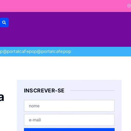
op
@portalcafepop
@portalcafepop
INSCREVER-SE
a