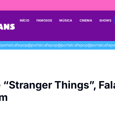
INÍCIO
FAMOSOS
MÚSICA
CINEMA
SHOWS
portalcafepop
@portalcafepop
@portalcafepop
@portalcafep
 “Stranger Things”, Fal
um