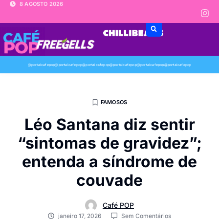
8 AGOSTO 2026
@portalcafepop
@portalcafepop
@portalcafepop
@portalcafepop
@portalcafepop
@portalcafepop
FAMOSOS
Léo Santana diz sentir
“sintomas de gravidez”;
entenda a síndrome de
couvade
Café POP
janeiro 17, 2026
Sem Comentários