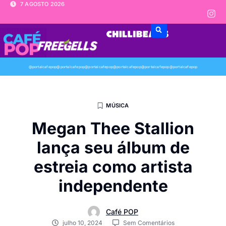
7 AGOSTO 2026
@portalcafepop
@portalcafepop
@portalcafepop
@portalcafepop
@portalcafepop
@portalcafepop
MÚSICA
Megan Thee Stallion
lança seu álbum de
estreia como artista
independente
Café POP
julho 10, 2024
Sem Comentários