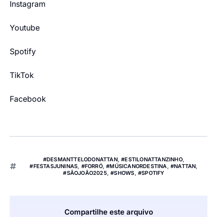
Instagram
Youtube
Spotify
TikTok
Facebook
#DESMANTTELODONATTAN
,
#ESTILONATTANZINHO
,
#FESTASJUNINAS
,
#FORRÓ
,
#MÚSICANORDESTINA
,
#NATTAN
,
#SÃOJOÃO2025
,
#SHOWS
,
#SPOTIFY
Compartilhe este arquivo