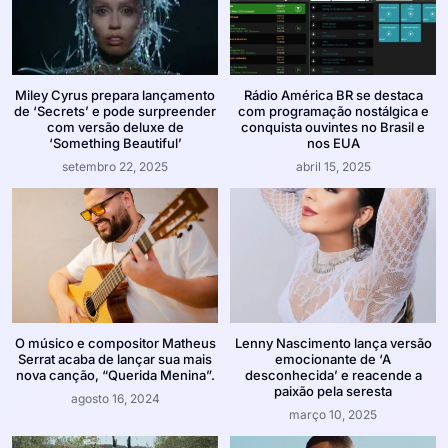
Miley Cyrus prepara lançamento
Rádio América BR se destaca
de ‘Secrets’ e pode surpreender
com programação nostálgica e
com versão deluxe de
conquista ouvintes no Brasil e
‘Something Beautiful’
nos EUA
setembro 22, 2025
abril 15, 2025
O músico e compositor Matheus
Lenny Nascimento lança versão
Serrat acaba de lançar sua mais
emocionante de ‘A
nova canção, “Querida Menina”.
desconhecida’ e reacende a
paixão pela seresta
agosto 16, 2024
março 10, 2025