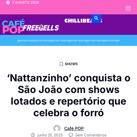
7 AGOSTO 2026
@portalcafepop
@portalcafepop
@portalcafepop
@portalcafepop
@portalcafepop
@portalcafepop
SHOWS
‘Nattanzinho’ conquista o
São João com shows
lotados e repertório que
celebra o forró
Café POP
junho 25, 2025
Sem Comentários