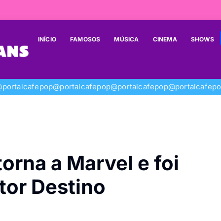
INÍCIO
FAMOSOS
MÚSICA
CINEMA
SHOWS
portalcafepop
@portalcafepop
@portalcafepop
@portalcafep
orna a Marvel e foi
or Destino