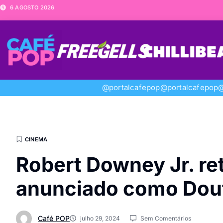
6 AGOSTO 2026
@portalcafepop
@portalcafepop
@
CINEMA
Robert Downey Jr. ret
anunciado como Dout
Café POP
julho 29, 2024
Sem Comentários