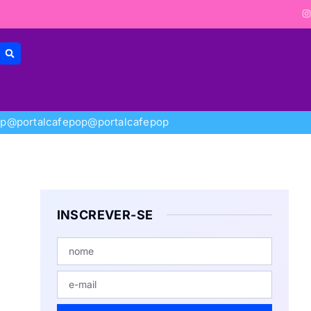
op
@portalcafepop
@portalcafepop
INSCREVER-SE