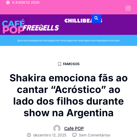
6 AGOSTO 2026
@portalcafepop
@portalcafepop
@portalcafepop
@portalcafepop
@portalcafepop
@portalcafepop
FAMOSOS
Shakira emociona fãs ao
cantar “Acróstico” ao
lado dos filhos durante
show na Argentina
Café POP
dezembro 12, 2025
Sem Comentários