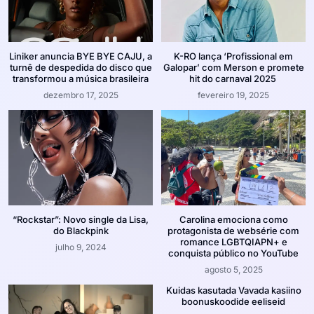
Liniker anuncia BYE BYE CAJU, a
K-RO lança ‘Profissional em
turnê de despedida do disco que
Galopar’ com Merson e promete
transformou a música brasileira
hit do carnaval 2025
dezembro 17, 2025
fevereiro 19, 2025
“Rockstar”: Novo single da Lisa,
Carolina emociona como
do Blackpink
protagonista de websérie com
romance LGBTQIAPN+ e
julho 9, 2024
conquista público no YouTube
agosto 5, 2025
Kuidas kasutada Vavada kasiino
boonuskoodide eeliseid