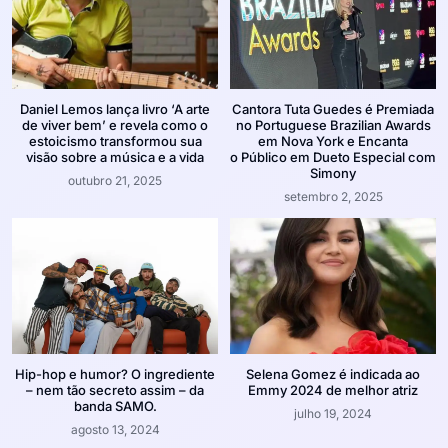
Daniel Lemos lança livro ‘A arte
Cantora Tuta Guedes é Premiada
de viver bem’ e revela como o
no Portuguese Brazilian Awards
estoicismo transformou sua
em Nova York e Encanta
visão sobre a música e a vida
o Público em Dueto Especial com
Simony
outubro 21, 2025
setembro 2, 2025
Hip-hop e humor? O ingrediente
Selena Gomez é indicada ao
– nem tão secreto assim – da
Emmy 2024 de melhor atriz
banda SAMO.
julho 19, 2024
agosto 13, 2024