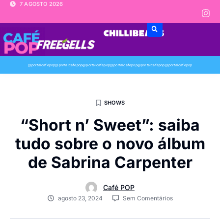
7 AGOSTO 2026
@portalcafepop
@portalcafepop
@portalcafepop
@portalcafepop
@portalcafepop
@portalcafepop
SHOWS
“Short n’ Sweet”: saiba
tudo sobre o novo álbum
de Sabrina Carpenter
Café POP
agosto 23, 2024
Sem Comentários