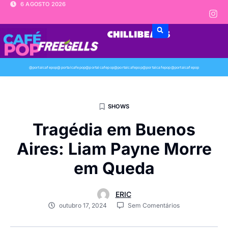
6 AGOSTO 2026
@portalcafepop
@portalcafepop
@portalcafepop
@portalcafepop
@portalcafepop
@portalcafepop
SHOWS
Tragédia em Buenos
Aires: Liam Payne Morre
em Queda
ERIC
outubro 17, 2024
Sem Comentários