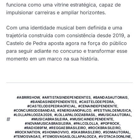
funciona como uma vitrine estratégica, capaz de
impulsionar carreiras e ampliar horizontes.
Com uma identidade musical bem definida e uma
trajetória construída com consistência desde 2019, a
Castelo de Pedra aposta agora na força do público
para seguir adiante no concurso e transformar esse
momento em um marco na sua história.
#ABRIRSHOW
,
#ARTISTASINDEPENDENTES
,
#BANDASAUTORAIS
,
#BANDASINDEPENDENTES
,
#CASTELODEPEDRA
,
#CASTELODEPEDRAOFICIAL
,
#CENAINDEPENDENTE
,
#CONCURSODEBANDAS
,
#ENERGIANOPALCO
,
#FESTIVALDEMUSICA
,
#LOLLAPALOOZA2026
,
#LOLLAPALOOZABRASIL
,
#MUSICAAUTORAL
,
#MUSICABRASILEIRA
,
#MUSICAINDEPENDENTE
,
#NOVAMUSICABRASILEIRA
,
#PALCOLOLLA
,
#POPROCK
,
#RADIO89FM
,
#REGGAEBRASILEIRO
,
#ROCKBRASILEIRO
,
#ROCKNATION
,
#SHOWAOVIVO
,
#SKABRASILEIRO
,
#SOMAUTORAL
,
#TEMOSVAGAS
,
#TEMOSVAGASLOLLAPALOOZA
,
#VOTACAOONLINE
,