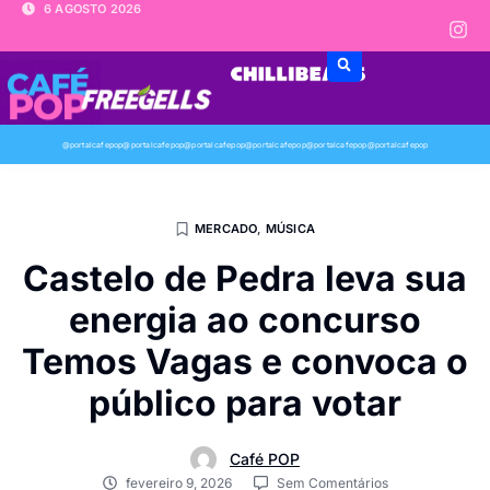
6 AGOSTO 2026
@portalcafepop
@portalcafepop
@portalcafepop
@portalcafepop
@portalcafepop
@portalcafepop
MERCADO
,
MÚSICA
Castelo de Pedra leva sua
energia ao concurso
Temos Vagas e convoca o
público para votar
Café POP
fevereiro 9, 2026
Sem Comentários