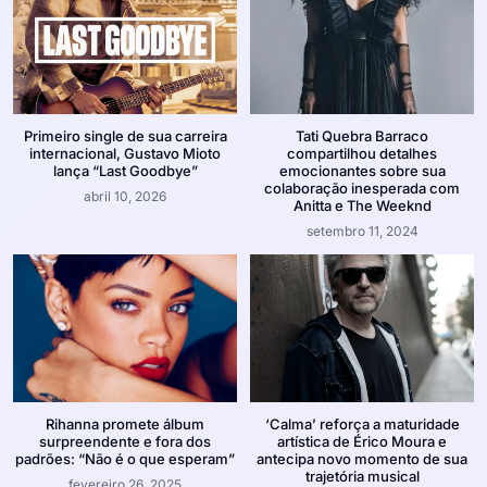
Primeiro single de sua carreira
Tati Quebra Barraco
internacional, Gustavo Mioto
compartilhou detalhes
lança “Last Goodbye”
emocionantes sobre sua
colaboração inesperada com
abril 10, 2026
Anitta e The Weeknd
setembro 11, 2024
Rihanna promete álbum
‘Calma’ reforça a maturidade
surpreendente e fora dos
artística de Érico Moura e
padrões: “Não é o que esperam”
antecipa novo momento de sua
trajetória musical
fevereiro 26, 2025