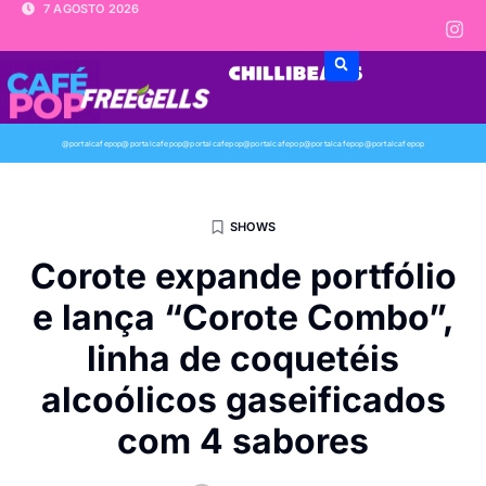
7 AGOSTO 2026
@portalcafepop
@portalcafepop
@portalcafepop
@portalcafepop
@portalcafepop
@portalcafepop
SHOWS
Corote expande portfólio
e lança “Corote Combo”,
linha de coquetéis
alcoólicos gaseificados
com 4 sabores