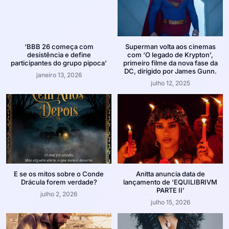
‘BBB 26 começa com
Superman volta aos cinemas
desistência e define
com ‘O legado de Krypton’,
participantes do grupo pipoca’
primeiro filme da nova fase da
DC, dirigido por James Gunn.
janeiro 13, 2026
julho 12, 2025
E se os mitos sobre o Conde
Anitta anuncia data de
Drácula forem verdade?
lançamento de ‘EQUILIBRIVM
PARTE II’
julho 2, 2026
julho 15, 2026