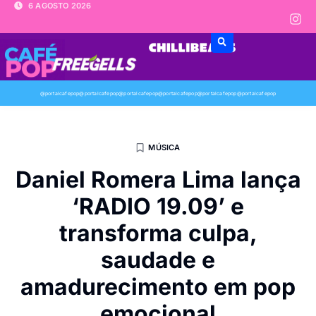
6 AGOSTO 2026
@portalcafepop
@portalcafepop
@portalcafepop
@portalcafepop
@portalcafepop
@portalcafepop
MÚSICA
Daniel Romera Lima lança
‘RADIO 19.09’ e
transforma culpa,
saudade e
amadurecimento em pop
emocional