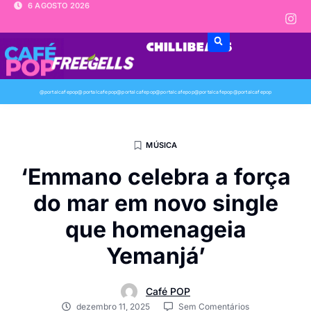
6 AGOSTO 2026
@portalcafepop
@portalcafepop
@portalcafepop
@portalcafepop
@portalcafepop
@portalcafepop
MÚSICA
‘Emmano celebra a força
do mar em novo single
que homenageia
Yemanjá’
Café POP
dezembro 11, 2025
Sem Comentários