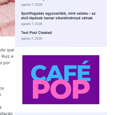
agosto 7, 2026
Sportfogadás egyszerűbb, mint valaha – az
első lépések hamar sikerélménnyé válnak
agosto 7, 2026
Test Post Created
agosto 7, 2026
ado que
 Ruiz e
s por
os
0.
a
eitação