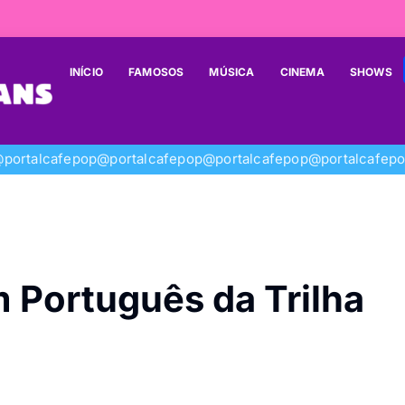
INÍCIO
FAMOSOS
MÚSICA
CINEMA
SHOWS
portalcafepop
@portalcafepop
@portalcafepop
@portalcafep
 Português da Trilha