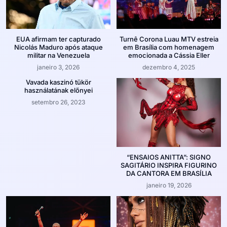
EUA afirmam ter capturado
Turnê Corona Luau MTV estreia
Nicolás Maduro após ataque
em Brasília com homenagem
militar na Venezuela
emocionada a Cássia Eller
janeiro 3, 2026
dezembro 4, 2025
Vavada kaszinó tükör
használatának előnyei
setembro 26, 2023
“ENSAIOS ANITTA”: SIGNO
SAGITÁRIO INSPIRA FIGURINO
DA CANTORA EM BRASÍLIA
janeiro 19, 2026