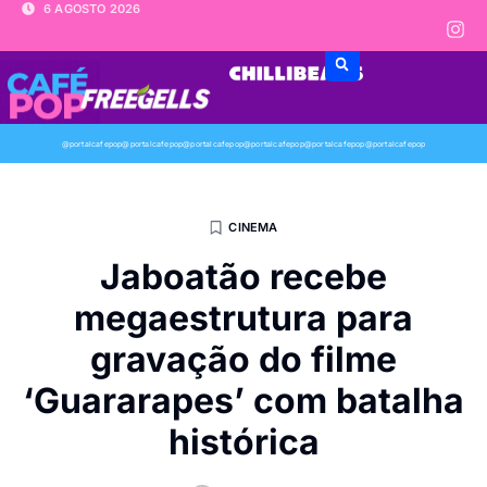
6 AGOSTO 2026
@portalcafepop
@portalcafepop
@portalcafepop
@portalcafepop
@portalcafepop
@portalcafepop
CINEMA
Jaboatão recebe
megaestrutura para
gravação do filme
‘Guararapes’ com batalha
histórica