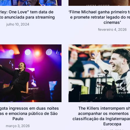
ley: One Love” tem data de
‘Filme Michael ganha primeiro tr
o anunciada para streaming
e promete retratar legado do r
cinemas’
julho 10, 2024
fevereiro 4, 2026
sgota ingressos em duas noites
The Killers interrompem s
as e emociona público de São
acompanhar os momentos f
Paulo
classificação da Inglaterrapar
Eurocopa
março 3, 2026