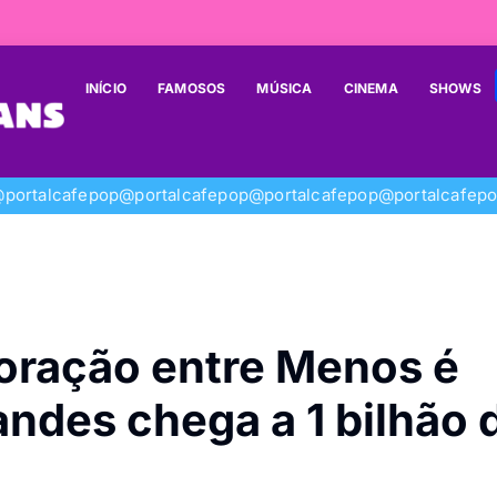
INÍCIO
FAMOSOS
MÚSICA
CINEMA
SHOWS
portalcafepop
@portalcafepop
@portalcafepop
@portalcafep
ração entre Menos é
ndes chega a 1 bilhão 