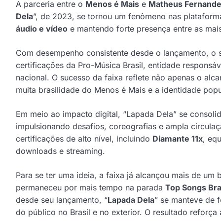
A parceria entre o
Menos é Mais
e
Matheus Fernand
Dela
”, de 2023, se tornou um fenômeno nas plataforma
áudio e vídeo
e mantendo forte presença entre as mais
Com desempenho consistente desde o lançamento, o s
certificações da Pro-Música Brasil, entidade responsá
nacional. O sucesso da faixa reflete não apenas o al
muita brasilidade do Menos é Mais e a identidade pop
Em meio ao impacto digital, “Lapada Dela” se consolid
impulsionando desafios, coreografias e ampla circula
certificações de alto nível, incluindo
Diamante 11x
, eq
downloads e streaming.
Para se ter uma ideia, a faixa já alcançou mais de um 
permaneceu por mais tempo na parada
Top Songs Bra
desde seu lançamento, “
Lapada Dela
” se manteve de f
do público no Brasil e no exterior. O resultado refor