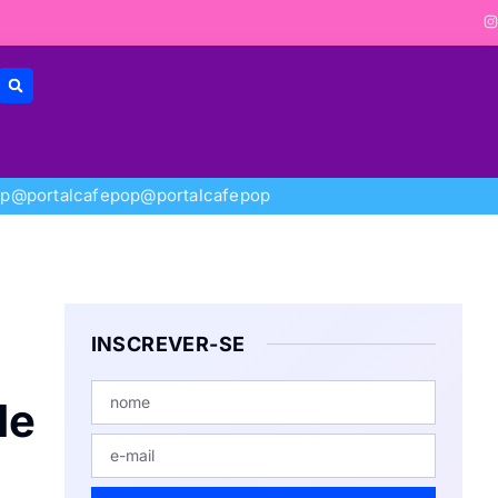
op
@portalcafepop
@portalcafepop
INSCREVER-SE
de