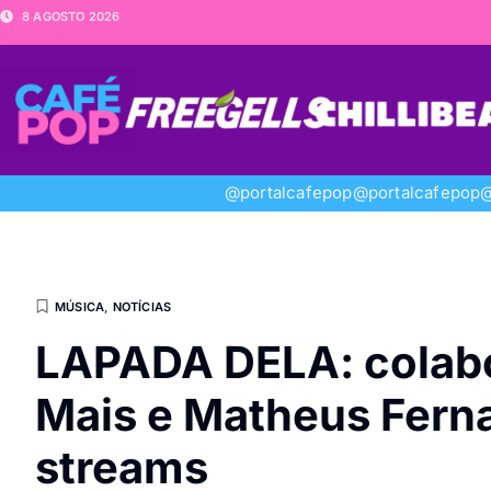
8 AGOSTO 2026
@portalcafepop
@portalcafepop
@
MÚSICA
,
NOTÍCIAS
LAPADA DELA: colabo
Mais e Matheus Ferna
streams