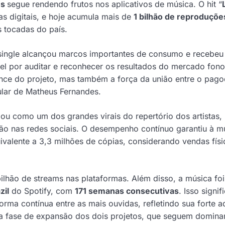
es
segue rendendo frutos nos aplicativos de música. O hit “
s digitais, e hoje acumula mais de
1 bilhão de reproduçõ
 tocadas do país.
ingle alcançou marcos importantes de consumo e recebeu
vel por auditar e reconhecer os resultados do mercado fono
cance do projeto, mas também a força da união entre o pag
ular de Matheus Fernandes.
ou como um dos grandes virais do repertório dos artistas,
ção nas redes sociais. O desempenho contínuo garantiu à m
uivalente a 3,3 milhões de cópias, considerando vendas físi
bilhão de streams nas plataformas. Além disso, a música fo
zil
do Spotify, com
171 semanas consecutivas
. Isso signif
orma contínua entre as mais ouvidas, refletindo sua forte 
ça a fase de expansão dos dois projetos, que seguem domin