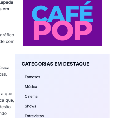
Lapada
es em
gráfico
ode com
CATEGORIAS EM DESTAQUE
úsica
cas,
Famosos
Música
i a que
Cinema
ica que,
Shows
adesão
ando
Entrevistas