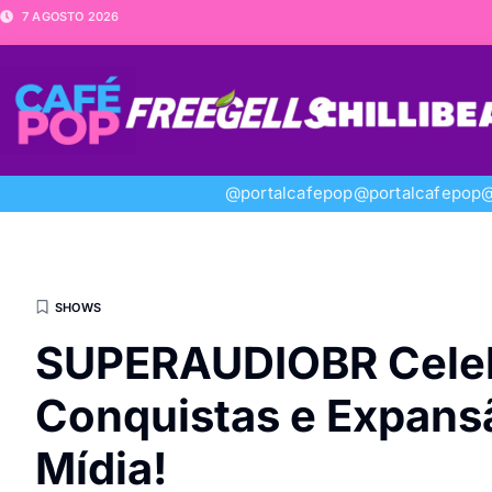
7 AGOSTO 2026
@portalcafepop
@portalcafepop
@
SHOWS
SUPERAUDIOBR Celeb
Conquistas e Expans
Mídia!