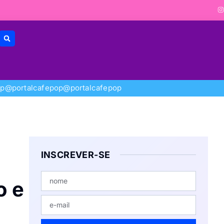
op
@portalcafepop
@portalcafepop
INSCREVER-SE
o e