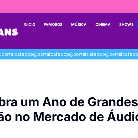
INÍCIO
FAMOSOS
MÚSICA
CINEMA
SHOWS
portalcafepop
@portalcafepop
@portalcafepop
@portalcafep
ra um Ano de Grandes
ão no Mercado de Áudi