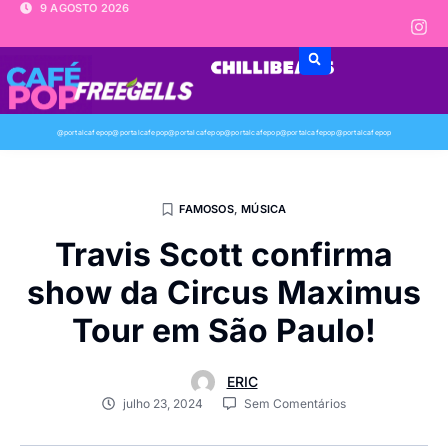
9 AGOSTO 2026
@portalcafepop
@portalcafepop
@portalcafepop
@portalcafepop
@portalcafepop
@portalcafepop
FAMOSOS
,
MÚSICA
Travis Scott confirma
show da Circus Maximus
Tour em São Paulo!
ERIC
julho 23, 2024
Sem Comentários